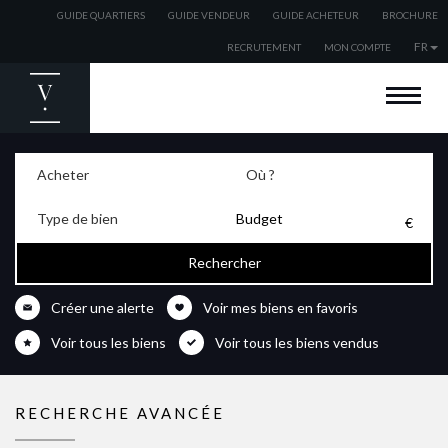
GUIDE QUARTIERS
GUIDE VENDEUR
GUIDE ACHETEUR
BROCHURE
FR
RECRUTEMENT
MON COMPTE
BIENVENUE
ACHETER
Acheter
Où ?
VENDRE
Type de bien
ESTIMER
Budget
LOUER
EXPATRIÉS
Créer une alerte
Voir mes biens en favoris
NOS AGENCES
Voir tous les biens
Voir tous les biens vendus
NOS ACTUALITÉS
RECHERCHE AVANCÉE