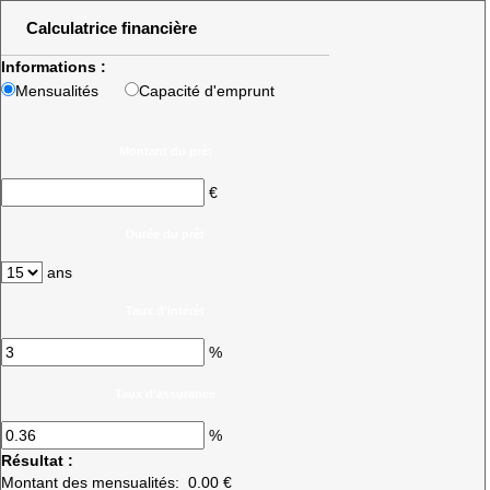
Calculatrice financière
Informations :
Mensualités
Capacité d'emprunt
Montant du prêt
€
Durée du prêt
ans
Taux d'intérêt
%
Taux d'assurance
%
Résultat :
Montant des mensualités:
0.00 €