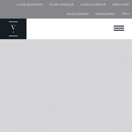
GUIDE QUARTIERS
GUIDE VENDEUR
GUIDE ACHETEUR
BROCHURE
FR
RECRUTEMENT
MON COMPTE
BIENVENUE
ACHETER
VENDRE
ESTIMER
LOUER
EXPATRIÉS
NOS AGENCES
NOS ACTUALITÉS