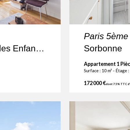
Paris 5ème
Paris IIIe – Quartier des Enfants-Rouges – Studio avec belle vue
Sorbonne
Appartement 1 Pièc
Surface : 10 m² - Étage :
172 000 €
dont 7.5% TTC d