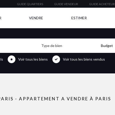
GUIDE QUARTIERS
GUIDE VENDEUR
GUIDE ACHETEUR
R
VENDRE
ESTIMER
Type de bien
Budget
is
Voir tous les biens
Voir tous les biens vendus
ARIS - APPARTEMENT A VENDRE À PARIS