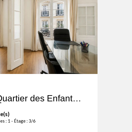
Paris IIIe - Quartier des Enfants Rouges - 3P - Etage élevé avec
e(s)
es : 1 - Étage : 3/6