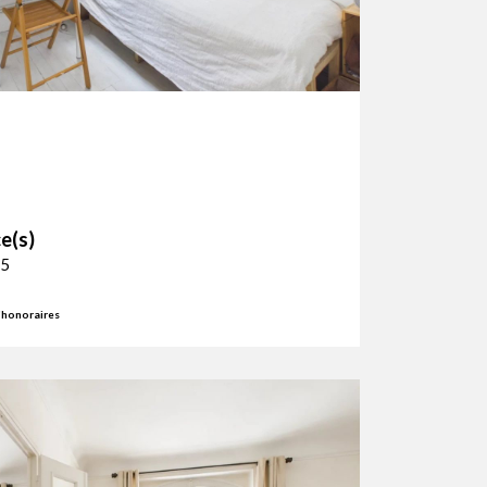
e(s)
 5
'honoraires