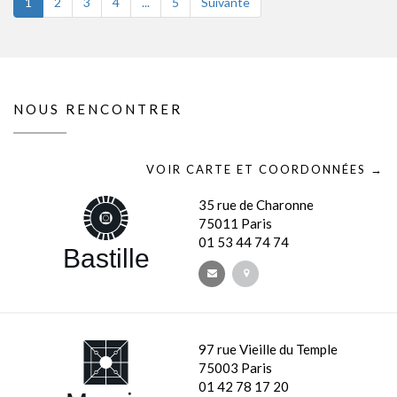
1
2
3
4
...
5
Suivante
NOUS RENCONTRER
VOIR CARTE ET COORDONNÉES →
35 rue de Charonne
75011 Paris
01 53 44 74 74
Bastille
97 rue Vieille du Temple
75003 Paris
01 42 78 17 20