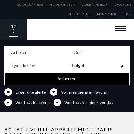
GUIDE QUARTIERS
GUIDE VENDEUR
GUIDE ACHETEUR
BROCHURE
FR
RECRUTEMENT
MON COMPTE
BIENVENUE
ACHETER
Acheter
Où ?
VENDRE
Type de bien
ESTIMER
Budget
LOUER
EXPATRIÉS
Créer une alerte
Voir mes biens en favoris
NOS AGENCES
Voir tous les biens
Voir tous les biens vendus
NOS ACTUALITÉS
ACHAT / VENTE APPARTEMENT PARIS -