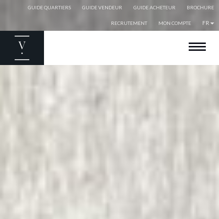
GUIDE QUARTIERS
GUIDE VENDEUR
GUIDE ACHETEUR
BROCHURE
FR
RECRUTEMENT
MON COMPTE
BIENVENUE
ACHETER
VENDRE
ESTIMER
LOUER
EXPATRIÉS
NOS AGENCES
NOS ACTUALITÉS