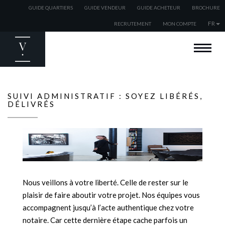
GUIDE QUARTIERS
GUIDE VENDEUR
GUIDE ACHETEUR
BROCHURE
FR
RECRUTEMENT
MON COMPTE
BIENVENUE
ACHETER
VENDRE
SUIVI ADMINISTRATIF : SOYEZ LIBÉRÉS,
DÉLIVRÉS
ESTIMER
LOUER
EXPATRIÉS
NOS AGENCES
NOS ACTUALITÉS
Nous veillons à votre liberté. Celle de rester sur le
plaisir de faire aboutir votre projet. Nos équipes vous
accompagnent jusqu’à l’acte authentique chez votre
notaire. Car cette dernière étape cache parfois un