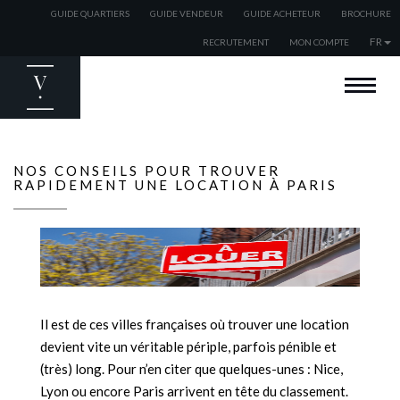
GUIDE QUARTIERS
GUIDE VENDEUR
GUIDE ACHETEUR
BROCHURE
FR
RECRUTEMENT
MON COMPTE
BIENVENUE
ACHETER
VENDRE
NOS CONSEILS POUR TROUVER
RAPIDEMENT UNE LOCATION À PARIS
ESTIMER
LOUER
EXPATRIÉS
NOS AGENCES
NOS ACTUALITÉS
Il est de ces villes françaises où trouver une location
devient vite un véritable périple, parfois pénible et
(très) long. Pour n’en citer que quelques-unes : Nice,
Lyon ou encore Paris arrivent en tête du classement.