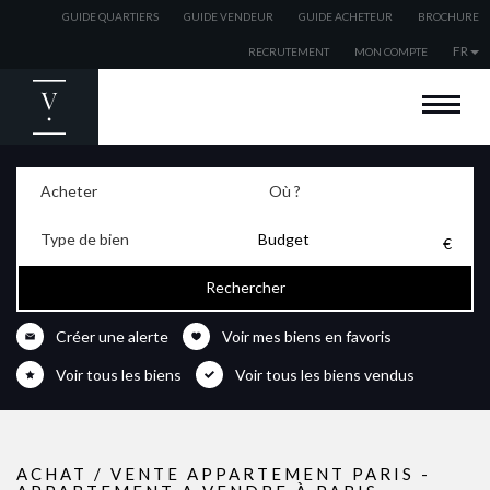
GUIDE QUARTIERS
GUIDE VENDEUR
GUIDE ACHETEUR
BROCHURE
FR
RECRUTEMENT
MON COMPTE
BIENVENUE
ACHETER
Acheter
Où ?
VENDRE
Type de bien
ESTIMER
Budget
LOUER
EXPATRIÉS
Créer une alerte
Voir mes biens en favoris
NOS AGENCES
Voir tous les biens
Voir tous les biens vendus
NOS ACTUALITÉS
ACHAT / VENTE APPARTEMENT PARIS -