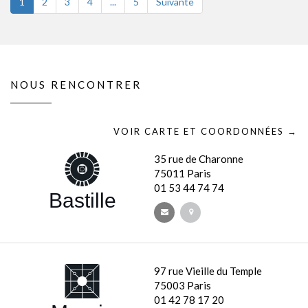
1
2
3
4
...
5
Suivante
NOUS RENCONTRER
VOIR CARTE ET COORDONNÉES →
35 rue de Charonne
75011 Paris
01 53 44 74 74
Bastille
97 rue Vieille du Temple
75003 Paris
01 42 78 17 20